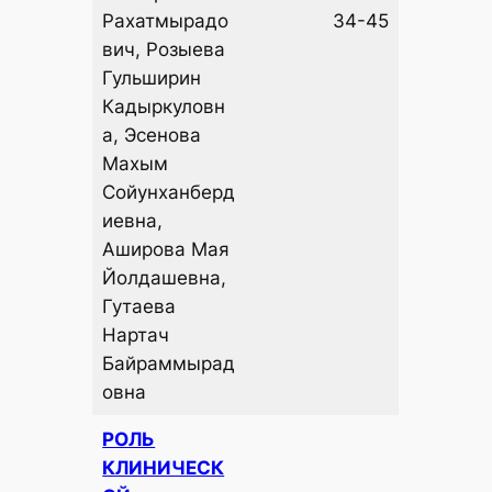
Рахатмырадо
34-45
вич, Розыева
Гульширин
Кадыркуловн
а, Эсенова
Махым
Сойунханберд
иевна,
Аширова Мая
Йолдашевна,
Гутаева
Нартач
Байраммырад
овна
РОЛЬ
КЛИНИЧЕСК