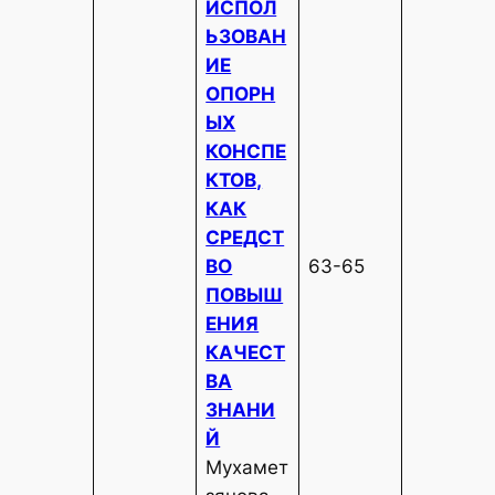
ИСПОЛ
ЬЗОВАН
ИЕ
ОПОРН
ЫХ
КОНСПЕ
КТОВ,
КАК
СРЕДСТ
ВО
63-65
ПОВЫШ
ЕНИЯ
КАЧЕСТ
ВА
ЗНАНИ
Й
Мухамет