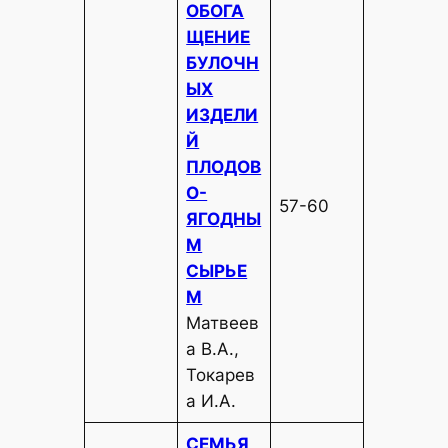
ОБОГА
ЩЕНИЕ
БУЛОЧН
ЫХ
ИЗДЕЛИ
Й
ПЛОДОВ
О-
57-60
ЯГОДНЫ
М
СЫРЬЕ
М
Матвеев
а В.А.,
Токарев
а И.А.
СЕМЬЯ