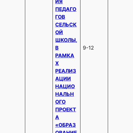
ИЯ
ПЕДАГО
ГОВ
СЕЛЬСК
ОЙ
ШКОЛЫ,
В
9-12
РАМКА
Х
РЕАЛИЗ
АЦИИ
НАЦИО
НАЛЬН
ОГО
ПРОЕКТ
А
«ОБРАЗ
ОВАНИЕ