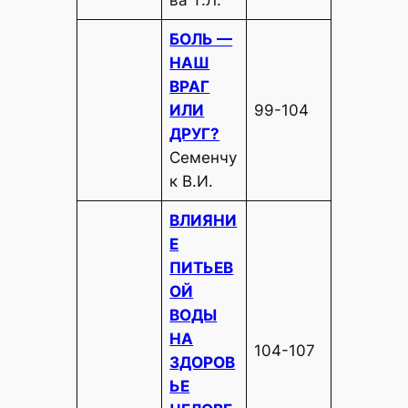
ва Т.Л.
БОЛЬ —
НАШ
ВРАГ
ИЛИ
99-104
ДРУГ?
Семенчу
к В.И.
ВЛИЯНИ
Е
ПИТЬЕВ
ОЙ
ВОДЫ
НА
104-107
ЗДОРОВ
ЬЕ