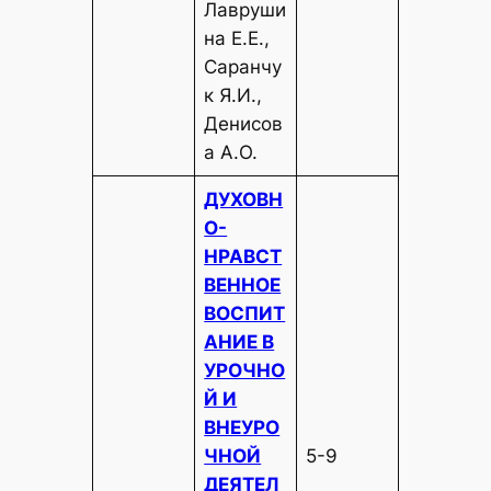
Лавруши
на Е.Е.,
Саранчу
к Я.И.,
Денисов
а А.О.
ДУХОВН
О-
НРАВСТ
ВЕННОЕ
ВОСПИТ
АНИЕ В
УРОЧНО
Й И
ВНЕУРО
ЧНОЙ
5-9
ДЕЯТЕЛ