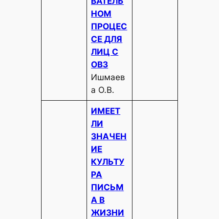
ВАТЕЛЬ
НОМ
ПРОЦЕС
СЕ ДЛЯ
ЛИЦ С
ОВЗ
Ишмаев
а О.В.
ИМЕЕТ
ЛИ
ЗНАЧЕН
ИЕ
КУЛЬТУ
РА
ПИСЬМ
А В
ЖИЗНИ